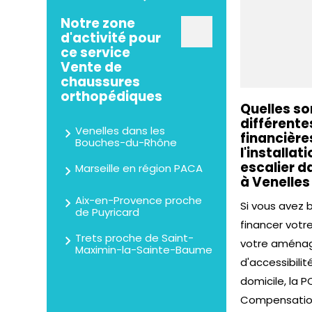
Notre zone
d'activité pour
ce service
Vente de
chaussures
orthopédiques
Quelles so
différente
Venelles dans les
financière
Bouches-du-Rhône
l'installa
escalier 
Marseille en région PACA
à Venelles
Aix-en-Provence proche
Si vous avez 
de Puyricard
financer votr
Trets proche de Saint-
votre amén
Maximin-la-Sainte-Baume
d'accessibili
domicile, la P
Compensation