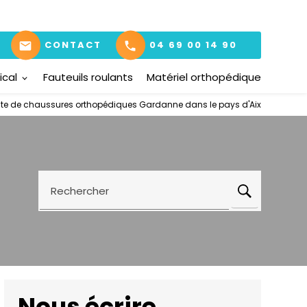
mail
CONTACT
phone
04 69 00 14 90
ical
Fauteuils roulants
Matériel orthopédique
te de chaussures orthopédiques Gardanne dans le pays d'Aix
Rechercher
Nous écrire