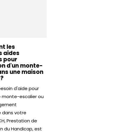
nt les
s aides
s pour
tion d'un monte-
dans une maison
 ?
besoin d'aide pour
e monte-escalier ou
agement
té dans votre
CH, Prestation de
 du Handicap, est