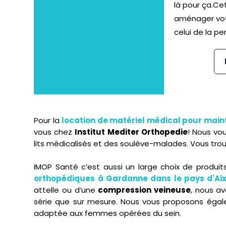
là pour ça.Ce
aménager vo
celui de la pe
Pour la
location de matériel médical pour maint
vous chez
Institut Mediter Orthopedie
! Nous vo
lits médicalisés et des soulève-malades. Vous tr
IMOP Santé c’est aussi un large choix de produ
orthopédiques à Gardanne dans le pays d'Ai
attelle ou d’une
compression veineuse
, nous av
série que sur mesure. Nous vous proposons ég
adaptée aux femmes opérées du sein.